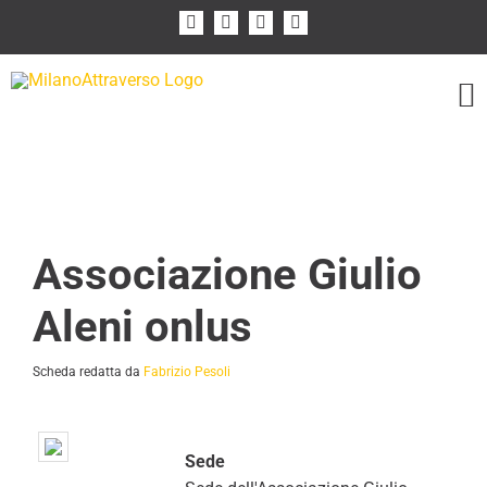
Salta
Facebook
Instagram
Flickr
YouTube
al
contenuto
Associazione Giulio
Aleni onlus
Scheda redatta da
Fabrizio Pesoli
Sede