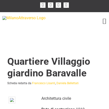
Salta
Facebook
Instagram
Flickr
YouTube
al
contenuto
Quartiere Villaggio
giardino Baravalle
Scheda redatta da
Francesco Lisanti
,
Daniela Bellettati
Architettura civile