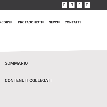
Facebook
Instagram
Flickr
YouTube
RCORSI
PROTAGONISTI
NEWS
CONTATTI
Home
>
Luogo
SOMMARIO
CONTENUTI COLLEGATI