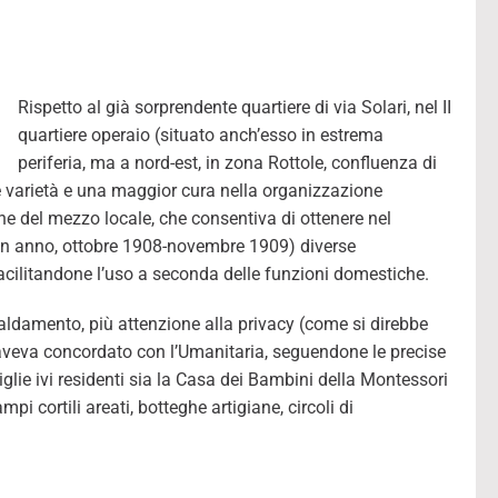
Rispetto al già sorprendente quartiere di via Solari, nel II
quartiere operaio (situato anch’esso in estrema
periferia, ma a nord-est, in zona Rottole, confluenza di
 varietà e una maggior cura nella organizzazione
one del mezzo locale, che consentiva di ottenere nel
 un anno, ottobre 1908-novembre 1909) diverse
acilitandone l’uso a seconda delle funzioni domestiche.
scaldamento, più attenzione alla privacy (come si direbbe
 aveva concordato con l’Umanitaria, seguendone le precise
miglie ivi residenti sia la Casa dei Bambini della Montessori
i cortili areati, botteghe artigiane, circoli di