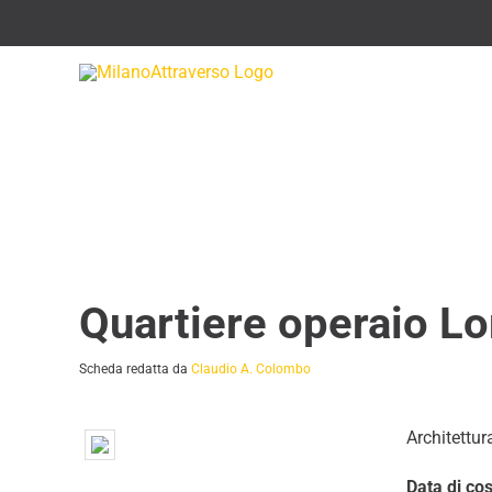
Salta
al
contenuto
Quartiere operaio L
Scheda redatta da
Claudio A. Colombo
Architettura
Data di co