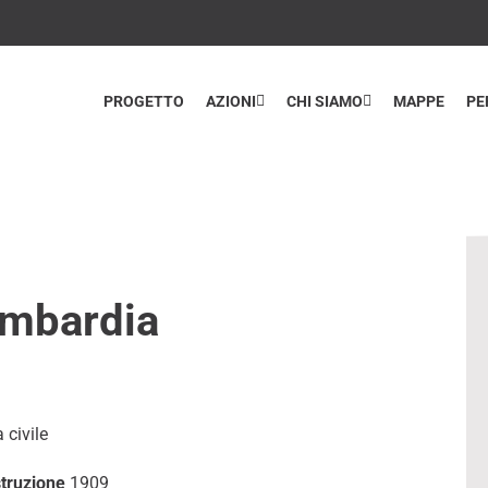
PROGETTO
AZIONI
CHI SIAMO
MAPPE
PE
ombardia
 civile
struzione
1909