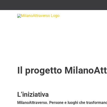
Salta
al
contenuto
Il progetto MilanoAt
L’iniziativa
MilanoAttraverso. Persone e luoghi che trasformano