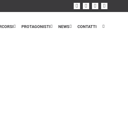
Facebook
Instagram
Flickr
YouTube
RCORSI
PROTAGONISTI
NEWS
CONTATTI
Home
>
Il progetto MilanoAttraverso