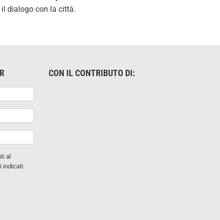
l dialogo con la città.
ER
CON IL CONTRIBUTO DI:
i al
i indicati