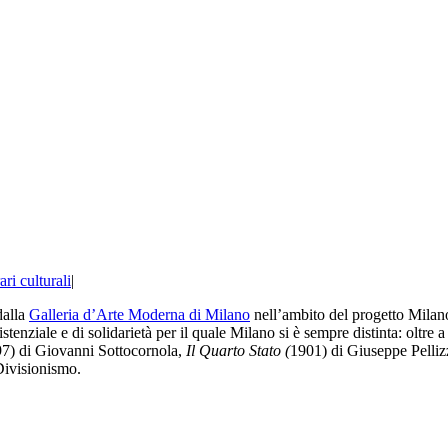
ari culturali
|
dalla
Galleria d’Arte Moderna di Milano
nell’ambito del progetto MilanoA
istenziale e di solidarietà per il quale Milano si è sempre distinta: oltre 
7) di Giovanni Sottocornola,
Il Quarto Stato (
1901) di Giuseppe Pellizz
 Divisionismo.