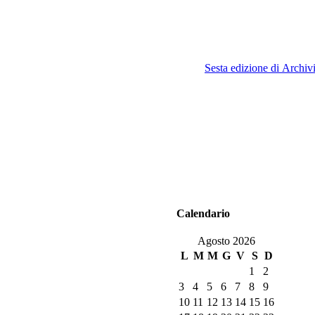
Sesta edizione di Archiv
Calendario
Agosto 2026
L
M
M
G
V
S
D
1
2
3
4
5
6
7
8
9
10
11
12
13
14
15
16