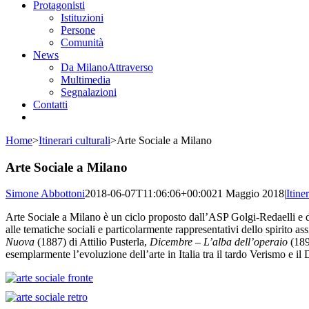
Protagonisti
Istituzioni
Persone
Comunità
News
Da MilanoAttraverso
Multimedia
Segnalazioni
Contatti
Home
>
Itinerari culturali
>
Arte Sociale a Milano
Arte Sociale a Milano
Simone Abbottoni
2018-06-07T11:06:06+00:00
21 Maggio 2018
|
Itiner
Arte Sociale a Milano è un ciclo proposto dall’ASP Golgi-Redaelli e 
alle tematiche sociali e particolarmente rappresentativi dello spirito ass
Nuova
(1887) di Attilio Pusterla,
Dicembre – L’alba dell’operaio
(189
esemplarmente l’evoluzione dell’arte in Italia tra il tardo Verismo e il