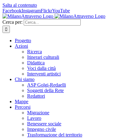
Salta al contenuto
Facebook
Instagram
Flickr
YouTube
Cerca per:
Progetto
Azioni
Ricerca
Itinerari culturali
Didattica
Voci dalla città
Interventi artistici
Chi siamo
ASP Golgi-Redaelli
Soggetti della Rete
Redattori
Mappe
Percorsi
Migrazione
Lavoro
Benessere sociale
Impegno civile
Trasformazione del territorio