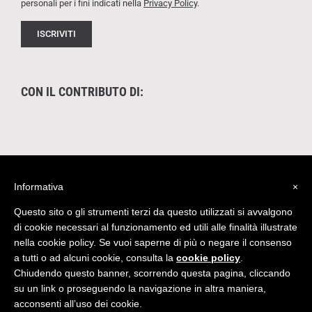
personali per i fini indicati nella
Privacy Policy
.
CON IL CONTRIBUTO DI:
Informativa
×
Questo sito o gli strumenti terzi da questo utilizzati si avvalgono
di cookie necessari al funzionamento ed utili alle finalità illustrate
nella cookie policy. Se vuoi saperne di più o negare il consenso
Quest'opera è distribuita con Licenza
Creative
a tutti o ad alcuni cookie, consulta la
cookie policy
.
Commons Attribuzione - Non commerciale - Non opere derivate 4.0
Chiudendo questo banner, scorrendo questa pagina, cliccando
Internazionale
|
Credits
su un link o proseguendo la navigazione in altra maniera,
acconsenti all’uso dei cookie.