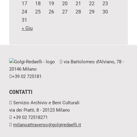
17
18
19
20
21
22
23
24
25
26
27
28
29
30
31
« Giu
via Bartolomeo d'Alviano, 78 -
20146 Milano
+39 02 725181
CONTATTI
Servizio Archivio e Beni Culturali
via dei Piatti, 8 - 20123 Milano
+39 02 72518271
milanoattraverso@golgiredaelli.it