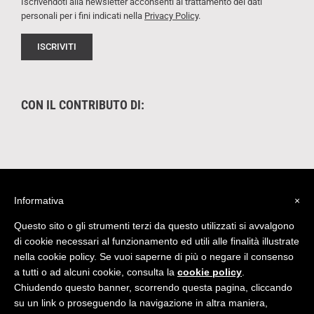
Iscrivendoti alla newsletter acconsenti al trattamento dei dati
personali per i fini indicati nella
Privacy Policy
.
CON IL CONTRIBUTO DI:
Informativa
×
Questo sito o gli strumenti terzi da questo utilizzati si avvalgono
di cookie necessari al funzionamento ed utili alle finalità illustrate
nella cookie policy. Se vuoi saperne di più o negare il consenso
Quest'opera è distribuita con Licenza
Creative
a tutti o ad alcuni cookie, consulta la
cookie policy
.
Commons Attribuzione - Non commerciale - Non opere derivate 4.0
Chiudendo questo banner, scorrendo questa pagina, cliccando
Internazionale
|
Credits
su un link o proseguendo la navigazione in altra maniera,