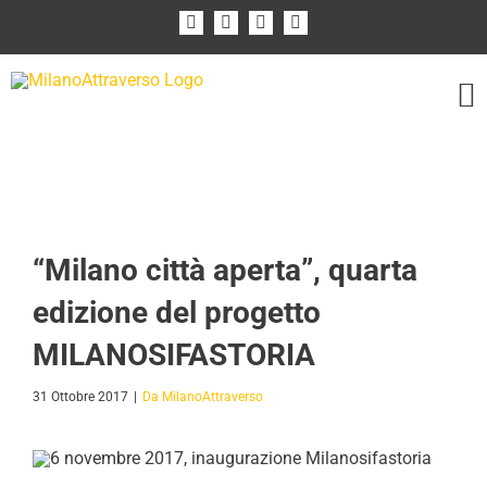
Salta
Facebook
Instagram
Flickr
YouTube
al
contenuto
“Milano città aperta”, quarta
edizione del progetto
MILANOSIFASTORIA
31 Ottobre 2017
|
Da MilanoAttraverso