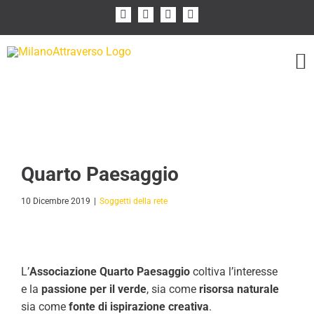
Salta
Facebook
Instagram
Flickr
YouTube
al
contenuto
Quarto Paesaggio
10 Dicembre 2019
|
Soggetti della rete
L’
Associazione Quarto Paesaggio
coltiva l’interesse
e la
passione per il verde
, sia come
risorsa naturale
sia come
fonte di ispirazione creativa
.