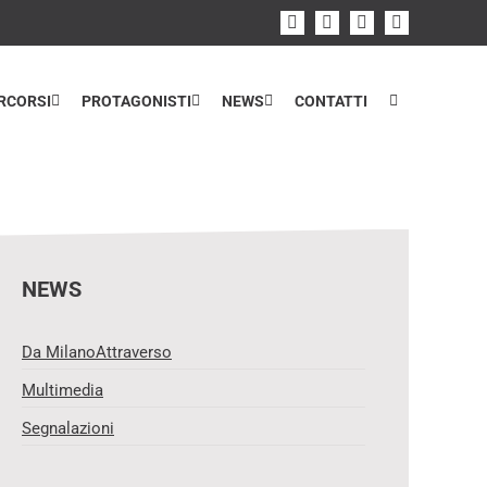
Facebook
Instagram
Flickr
YouTube
RCORSI
PROTAGONISTI
NEWS
CONTATTI
Home
>
Percorsi
NEWS
Da MilanoAttraverso
Multimedia
Segnalazioni