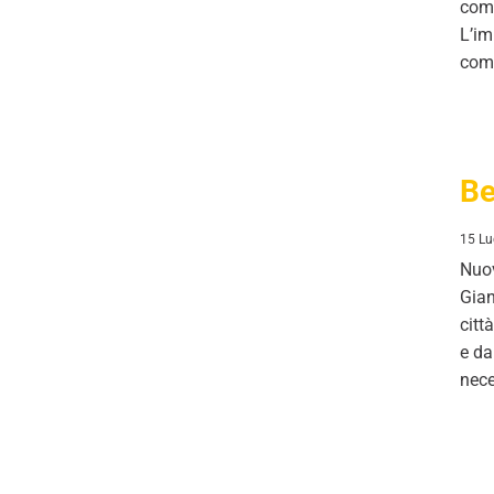
comp
L’im
comu
Benessere sociale
Be
15 Lu
Nuov
Gian
citt
e da
nece