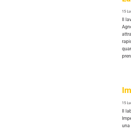
15 Lu
Il l
Agno
attr
rapi
quan
pren
Impegno civile
Im
15 Lu
Il l
Impe
una 