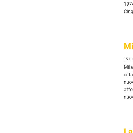
1974
Cinq
Migrazione
Mi
15 Lu
Mila
citt
nuov
affo
nuov
Lavoro
La