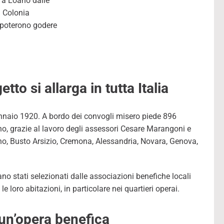
, a Loano dalle
a Colonia
e poterono godere
to si allarga in tutta Italia
nnaio 1920. A bordo dei convogli misero piede 896
o, grazie al lavoro degli assessori Cesare Marangoni e
o, Busto Arsizio, Cremona, Alessandria, Novara, Genova,
no stati selezionati dalle associazioni benefiche locali
le loro abitazioni, in particolare nei quartieri operai.
i un’opera benefica