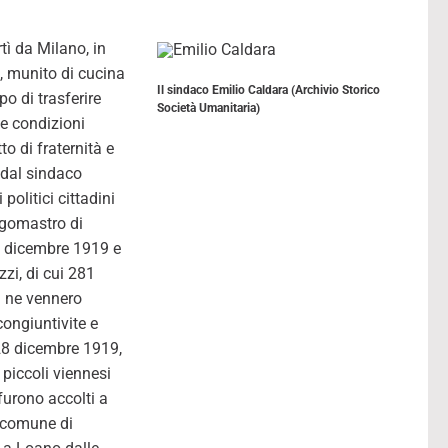
tì da Milano, in
i, munito di cucina
Il sindaco Emilio Caldara (Archivio Storico
o di trasferire
Società Umanitaria)
le condizioni
to di fraternità e
 dal sindaco
politici cittadini
orgomastro di
 23 dicembre 1919 e
zi, di cui 281
i ne vennero
congiuntivite e
l 28 dicembre 1919,
 piccoli viennesi
furono accolti a
l comune di