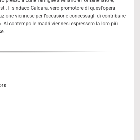
ero presso alcune famiglie a Milano e Fontanellato e,
osti. Il sindaco Caldara, vero promotore di quest’opera
azione viennese per l’occasione concessagli di contribuire
nza. Al contempo le madri viennesi espressero la loro più
se.
2018