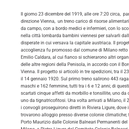
Il giorno 23 dicembre del 1919, alle ore 7:20 circa, par
direzione Vienna, un treno carico di risorse alimentar
da campo, con a bordo medici e infermieri, con lo scop
nella città lombarda bambini viennesi per salvarli dal
disperate in cui versava la capitale austriaca. Il proget
accoglienza fu promosso dal comune di Milano retto
Emilio Caldara, al cui fianco si schierarono altri organi 
delle altre regioni della Penisola, in accordo con il B
Vienna. Il progetto si articolò in tre spedizioni, tra il
il 14 gennaio 1920. Sul primo treno salirono 443 ragaz
maschi e 162 femmine, tutti tra i 6 e 12 anni; di quest
scartati cinque affetti da morbillo e tonsillite, uno da 
uno da tignatricofitosi. Una volta arrivati a Milano, i
i convogli proseguirono diretti in Riviera Ligure, dove i
trovarono alloggio presso diverse colonie climatiche; 
Porto Maurizio dalle Colonie Balneari Permanenti de