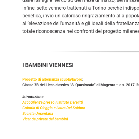
dalle famiglie nel corso del mese di marzo, sei rimas
infine, sette vennero trattenuti a Torino perché indisp
benefica, inviò un caloroso ringraziamento alla popol
all’elevazione dell’umanità e gli ideali della fratella
totale riconoscenza nei confronti del progetto milane
I BAMBINI VIENNESI
Progetto di alternanza scuola/lavoro
:
Classe 3B del Liceo classico “S. Quasimodo” di Magenta – a.s. 2017-
Introduzione
Accoglienza presso l’Istituto Derelitti
Colonia di Oleggio e Laura Del Soldato
Società Umanitaria
Vicende private dei bambini