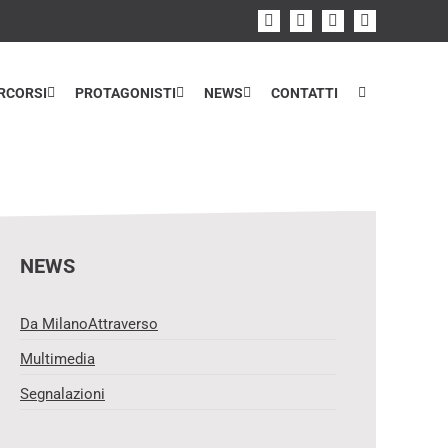
Facebook
Instagram
Flickr
YouTube
RCORSI
PROTAGONISTI
NEWS
CONTATTI
Home
>
Uncategorized
>
I bambini viennesi – Introduzione
NEWS
Da MilanoAttraverso
Multimedia
Segnalazioni