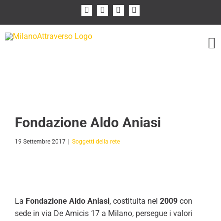
Salta
Facebook
Instagram
Flickr
YouTube
al
contenuto
I Soggetti della Rete
Fondazione Aldo Aniasi
19 Settembre 2017
|
Soggetti della rete
La
Fondazione Aldo Aniasi
, costituita nel
2009
con
sede in via De Amicis 17 a Milano, persegue i valori