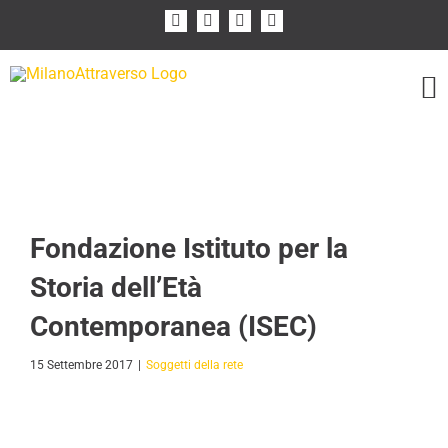
Salta
Facebook
Instagram
Flickr
YouTube
al
contenuto
I Soggetti della Rete
Fondazione Istituto per la
Storia dell’Età
Contemporanea (ISEC)
15 Settembre 2017
|
Soggetti della rete